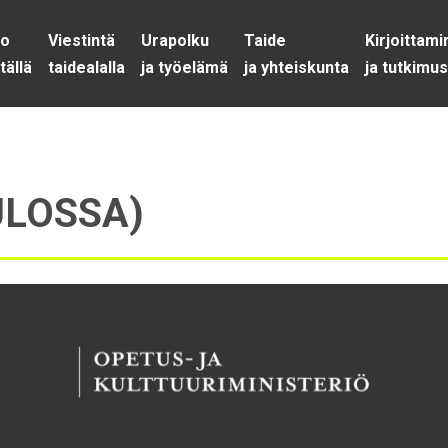
lo
Viestintä
Urapolku
Taide
Kirjoittam
tällä
taidealalla
ja työelämä
ja yhteiskunta
ja tutkimu
ULOSSA)