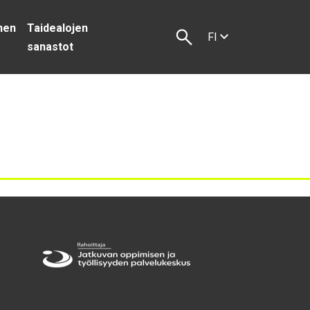
inen
Taidealojen
FI
s
sanastot