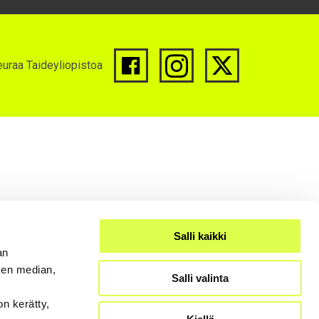
uraa Taideyliopistoa
Salli kaikki
an
sen median,
Salli valinta
on kerätty,