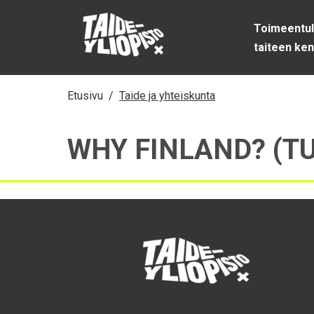
Siirry sisältöön
Toimeentu
taiteen ken
Etusivu
/
Taide ja yhteiskunta
WHY FINLAND? (T