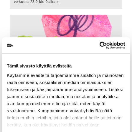
verkossa 23.9. klo 9 alkaen.
Tämä sivusto käyttää evästeitä
Käytämme evästeitä tarjoamamme sisällön ja mainosten
räätälöimiseen, sosiaalisen median ominaisuuksien
Taideopiskelijoiden
tukemiseen ja kävijämäärämme analysoimiseen. Lisäksi
jaamme sosiaalisen median, mainosalan ja analytiikka-
puheenvuoroja
alan kumppaneillemme tietoja siitä, miten käytät
Tämän linkin taakse on koottu TaiY:n opiskelijoiden tekstejä
sivustoamme. Kumppanimme voivat yhdistää näitä
taiteesta ja yhteiskunnasta.
tietoja muihin tietoihin, joita olet antanut heille tai joita on
kerätty, kun olet käyttänyt heidän palvelujaan.