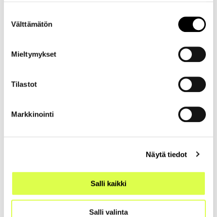
Materiaalipankki on jaettu
Suostumuksen
kuuteen pääosioon:
Välttämätön
valinta
Mieltymykset
Tilastot
Markkinointi
Näytä tiedot
Toimeentulo taiteen kentällä
Salli kaikki
Salli valinta