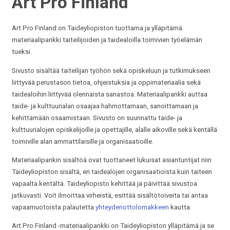
Art Pro Finland
Art Pro Finland on Taideyliopiston tuottama ja ylläpitämä
materiaalipankki taiteilijoiden ja taidealoilla toimivien työelämän
tueksi.
Sivusto sisältää taiteilijan työhön sekä opiskeluun ja tutkimukseen
liittyvää perustason tietoa, ohjeistuksia ja oppimateriaalia sekä
taidealoihin liittyvää olennaista sanastoa. Materiaalipankki auttaa
taide- ja kulttuurialan osaajaa hahmottamaan, sanoittamaan ja
kehittämään osaamistaan. Sivusto on suunnattu taide- ja
kulttuurialojen opiskelijoille ja opettajille, alalle aikoville sekä kentällä
toimiville alan ammattilaisille ja organisaatioille.
Materiaalipankin sisältöä ovat tuottaneet lukuisat asiantuntijat niin
Taideyliopiston sisältä, eri taidealojen organisaatioista kuin taiteen
vapaalta kentältä. Taideyliopisto kehittää ja päivittää sivustoa
jatkuvasti. Voit ilmoittaa virheistä, esittää sisältötoiveita tai antaa
vapaamuotoista palautetta
yhteydenottolomakkeen
kautta.
Art Pro Finland -materiaalipankki on Taideyliopiston ylläpitämä ja se