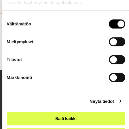
kun olet käyttänyt heidän palvelujaan.
Suostumuksen
Välttämätön
valinta
Mieltymykset
Tilastot
Markkinointi
Näytä tiedot
Salli kaikki