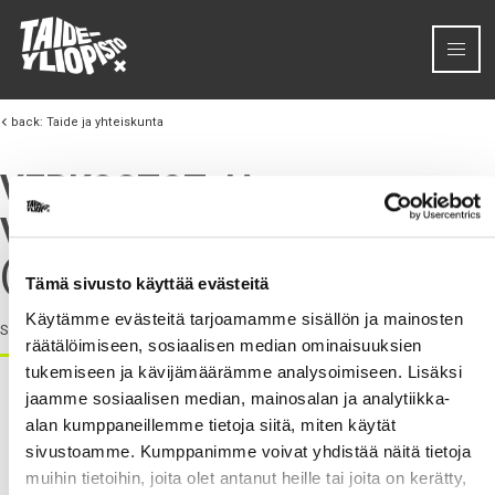
Siirry sisältöön
back:
Taide ja yhteiskunta
VERKOSTOT JA
VERKOSTOITUMINEN
(TULOSSA)
Tämä sivusto käyttää evästeitä
Käytämme evästeitä tarjoamamme sisällön ja mainosten
Sisältö täydentyy kevään 2025 aikana.
räätälöimiseen, sosiaalisen median ominaisuuksien
tukemiseen ja kävijämäärämme analysoimiseen. Lisäksi
jaamme sosiaalisen median, mainosalan ja analytiikka-
alan kumppaneillemme tietoja siitä, miten käytät
sivustoamme. Kumppanimme voivat yhdistää näitä tietoja
muihin tietoihin, joita olet antanut heille tai joita on kerätty,