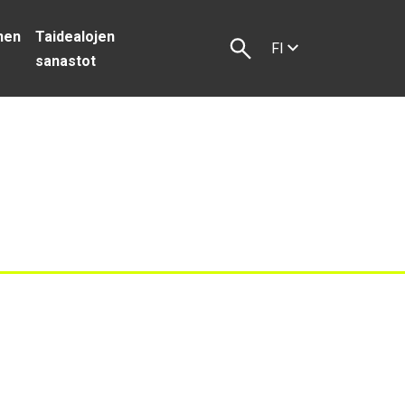
inen
Taidealojen
FI
s
sanastot