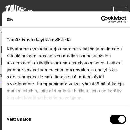
Siirry sisältöön
back:
Taide ja yhteiskunta
Tämä sivusto käyttää evästeitä
MIELIPIDEKIRJOITUS
Käytämme evästeitä tarjoamamme sisällön ja mainosten
räätälöimiseen, sosiaalisen median ominaisuuksien
(TULOSSA)
tukemiseen ja kävijämäärämme analysoimiseen. Lisäksi
jaamme sosiaalisen median, mainosalan ja analytiikka-
Sisältö täydentyy 2025 aikana.
alan kumppaneillemme tietoja siitä, miten käytät
sivustoamme. Kumppanimme voivat yhdistää näitä tietoja
muihin tietoihin, joita olet antanut heille tai joita on kerätty,
kun olet käyttänyt heidän palvelujaan.
Suostumuksen
Välttämätön
valinta