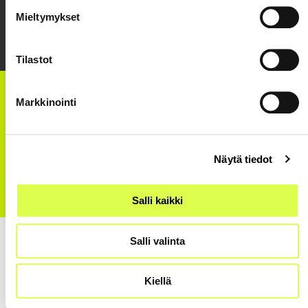
Mieltymykset
Tilastot
Markkinointi
KIRJOITTAJAT JA YHTEISTYÖKUMPPANIT
YHTEYDENOTTOLOMAKE
Näytä tiedot
Seuraa Taideyliopistoa
Salli kaikki
Salli valinta
Kiellä