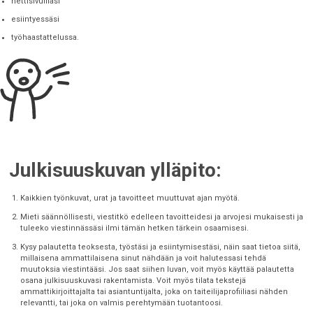
nettisivuillasi
esiintyessäsi
työhaastattelussa.
Julkisuuskuvan ylläpito:
Kaikkien työnkuvat, urat ja tavoitteet muuttuvat ajan myötä.
Mieti säännöllisesti, viestitkö edelleen tavoitteidesi ja arvojesi mukaisesti ja
tuleeko viestinnässäsi ilmi tämän hetken tärkein osaamisesi.
Kysy palautetta teoksesta, työstäsi ja esiintymisestäsi, näin saat tietoa siitä,
millaisena ammattilaisena sinut nähdään ja voit halutessasi tehdä
muutoksia viestintääsi. Jos saat siihen luvan, voit myös käyttää palautetta
osana julkisuuskuvasi rakentamista. Voit myös tilata tekstejä
ammattikirjoittajalta tai asiantuntijalta, joka on taiteilijaprofiiliasi nähden
relevantti, tai joka on valmis perehtymään tuotantoosi.