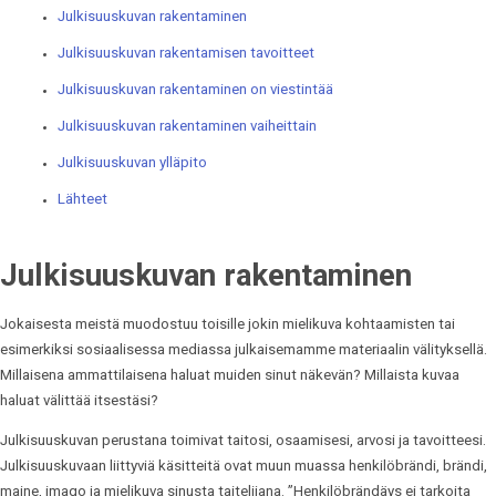
Julkisuuskuvan rakentaminen
Julkisuuskuvan rakentamisen tavoitteet
Julkisuuskuvan rakentaminen on viestintää
Julkisuuskuvan rakentaminen vaiheittain
Julkisuuskuvan ylläpito
Lähteet
Julkisuuskuvan rakentaminen
Jokaisesta meistä muodostuu toisille jokin mielikuva kohtaamisten tai
esimerkiksi sosiaalisessa mediassa julkaisemamme materiaalin välityksellä.
Millaisena ammattilaisena haluat muiden sinut näkevän? Millaista kuvaa
haluat välittää itsestäsi?
Julkisuuskuvan perustana toimivat taitosi, osaamisesi, arvosi ja tavoitteesi.
Julkisuuskuvaan liittyviä käsitteitä ovat muun muassa henkilöbrändi, brändi,
maine, imago ja mielikuva sinusta taitelijana. ”Henkilöbrändäys ei tarkoita