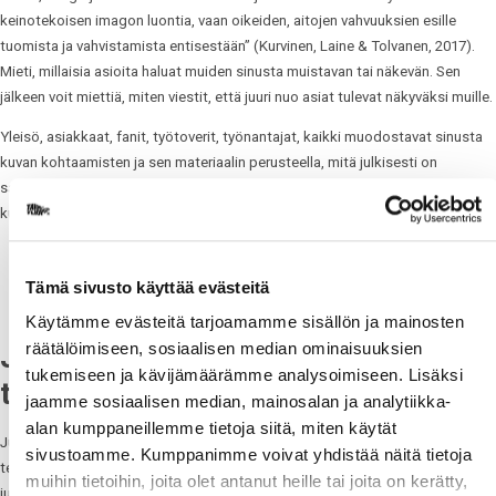
keinotekoisen imagon luontia, vaan oikeiden, aitojen vahvuuksien esille
tuomista ja vahvistamista entisestään” (Kurvinen, Laine & Tolvanen, 2017).
Mieti, millaisia asioita haluat muiden sinusta muistavan tai näkevän. Sen
jälkeen voit miettiä, miten viestit, että juuri nuo asiat tulevat näkyväksi muille.
Yleisö, asiakkaat, fanit, työtoverit, työnantajat, kaikki muodostavat sinusta
kuvan kohtaamisten ja sen materiaalin perusteella, mitä julkisesti on
saatavilla: mitä he löytävät netistä ja sosiaalisesta mediasta, mitä he
kuulevat muilta.
Tämä sivusto käyttää evästeitä
Käytämme evästeitä tarjoamamme sisällön ja mainosten
Julkisuuskuvan rakentamisen
räätälöimiseen, sosiaalisen median ominaisuuksien
tukemiseen ja kävijämäärämme analysoimiseen. Lisäksi
tavoitteet
jaamme sosiaalisen median, mainosalan ja analytiikka-
alan kumppaneillemme tietoja siitä, miten käytät
Julkisuuskuvan rakentaminen ei tunnu kaikista luontevalta ja sitä onkin hyvä
sivustoamme. Kumppanimme voivat yhdistää näitä tietoja
tehdä omien tavoitteiden ja tarpeiden rajoissa. Joku rakentaa
muihin tietoihin, joita olet antanut heille tai joita on kerätty,
julkisuuskuvaansa sen mukaan, että haluaa toimia rohkaisevana erimerkkinä