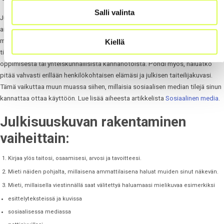
Salli valinta
Julkisuuskuvan luominen on viestintää. Voit itse vaikuttaa siihen, millaisena
ammattilaisena muut sinut näkevät. Lue lisää viestinnästä tämän sivuston
muista
artikkeleista
. Muista, että jos et kerro tekemisistäsi, kukaan ei saa
Kiellä
tietää hienoista jutuistasi, oli kyse sitten taiteellisista töistäsi, jonkun uuden
oppimisesta tai yhteiskunnallisista kannanotoista. Pohdi myös, haluatko
pitää vahvasti erillään henkilökohtaisen elämäsi ja julkisen taiteilijakuvasi.
Tämä vaikuttaa muun muassa siihen, millaisia sosiaalisen median tilejä sinun
kannattaa ottaa käyttöön. Lue lisää aiheesta artikkelista
Sosiaalinen media
.
Julkisuuskuvan rakentaminen
vaiheittain:
Kirjaa ylös taitosi, osaamisesi, arvosi ja tavoitteesi.
Mieti näiden pohjalta, millaisena ammattilaisena haluat muiden sinut näkevän.
Mieti, millaisella viestinnällä saat välitettyä haluamaasi mielikuvaa esimerkiksi
esittelyteksteissä ja kuvissa
sosiaalisessa mediassa