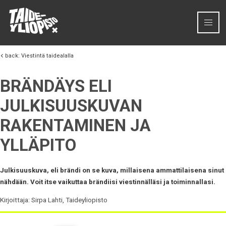
Siirry sisältöön
back:
Viestintä taidealalla
BRÄNDÄYS ELI
JULKISUUSKUVAN
RAKENTAMINEN JA
YLLÄPITO
Julkisuuskuva, eli brändi
on se kuva,
millaisena ammattilaisena
sinut
nähdään
.
Voit itse vaikuttaa brändiisi viestinnälläsi ja toiminnallasi.
Kirjoittaja: Sirpa Lahti, Taideyliopisto