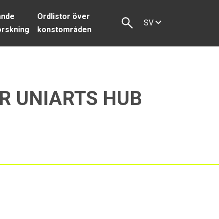
ande
Ordlistor över
SV
orskning
konstområden
R UNIARTS HUB