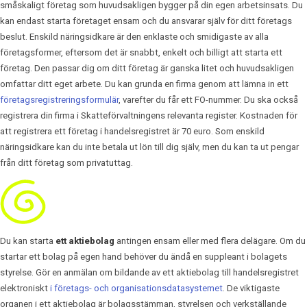
småskaligt företag som huvudsakligen bygger på din egen arbetsinsats. Du
kan endast starta företaget ensam och du ansvarar själv för ditt företags
beslut. Enskild näringsidkare är den enklaste och smidigaste av alla
företagsformer, eftersom det är snabbt, enkelt och billigt att starta ett
företag. Den passar dig om ditt företag är ganska litet och huvudsakligen
omfattar ditt eget arbete. Du kan grunda en firma genom att lämna in ett
företagsregistreringsformulär
, varefter du får ett FO-nummer. Du ska också
registrera din firma i Skatteförvaltningens relevanta register. Kostnaden för
att registrera ett företag i handelsregistret är 70 euro. Som enskild
näringsidkare kan du inte betala ut lön till dig själv, men du kan ta ut pengar
från ditt företag som privatuttag.
Du kan starta
ett aktiebolag
antingen ensam eller med flera delägare. Om du
startar ett bolag på egen hand behöver du ändå en suppleant i bolagets
styrelse. Gör en anmälan om bildande av ett aktiebolag till handelsregistret
elektroniskt
i företags- och organisationsdatasystemet
. De viktigaste
organen i ett aktiebolag är bolagsstämman, styrelsen och verkställande