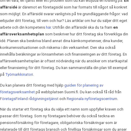
om en vara, en tjänst eller ett problem som du kan erbjuda en lösning på.
En
affärsidé
är däremot en företagsidé som har formats till något så konkret
som möjligt. En affärsidé svarar vanligtvis på tre grundläggande frågor: vad
erbjuder ditt företag, till vem och hur? Läs artiklar om hur du säljer ditt eget
arbete och din kompetens
här
. Utifrån din affärsidé ska du ta fram
en
affärsverksamhetsplan
som beskriver hur ditt företag ska förverkliga din
idé. Planen ska beskriva bland annat dina kärnkompetenser, dina kunder,
konkurrenssituationen och riskerna i din verksamhet. Den ska också
innehålla beräkningar av lönsamheten och finansieringen av ditt företag. En
affärsverksamhetsplan är oftast nödvändig när du ansöker om startkapital
eller finansiering för ditt företag. Du kan sammanställa din plan till exempel
på
Työmarkkinatori
.
Du kan planera ditt företag med hjälp
guiden för planering av
företagsverksamhet
på webbplatsen Suomi.fi. Du kan också få råd från
FöretagsFinland rådgivningstjänst
och
Regionala nyföretagscentrum
.
När du startar ett företag ska du välja ett namn som uppfyller kraven och
passar ditt företag. Som ny företagare behöver du också teckna en
pensionsförsäkring för företagare, obligatoriska försäkringar som är
relaterade till ditt företags bransch och frivilliga försäkringar som du anser