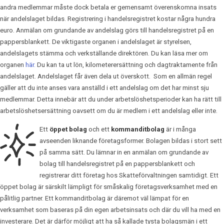
andra medlemmar måste dock betala er gemensamt överenskomna insats
när andelslaget bildas. Registrering i handelsregistret kostar några hundra
euro. Anmälan om grundande av andelslag görs till handelsregistret på en
pappersblankett. De viktigaste organen i andelslaget är styrelsen,
andelslagets stämma och verkställande direktören. Du kan läsa mer om
organen
här.
Du kan ta ut lön, kilometerersättning och dagtraktamente från
andelslaget. Andelslaget får även dela ut överskott. Som en allmän regel
gäller att du inte anses vara anställd i ett andelslag om det har minst sju
medlemmar. Detta innebär att du under arbetslöshetsperioder kan ha rätt till
arbetslöshetsersättning oavsett om du är medlem i ett andelslag eller inte.
Ett
öppet bolag
och ett
kommanditbolag
är i många
avseenden liknande företagsformer. Bolagen bildas i stort sett
på samma sätt. Du lämnar in en anmälan om grundande av
bolag till handelsregistret på en pappersblankett och
registrerar ditt företag hos Skatteförvaltningen samtidigt. Ett
öppet bolag är särskilt lämpligt för småskalig företagsverksamhet med en
pålitlig partner. Ett kommanditbolag är däremot väl lämpat för en
verksamhet som baseras på din egen arbetsinsats och där du vill ha med en
investerare. Det är därför möjligt att ha så kallade tysta bolagsmän i ett