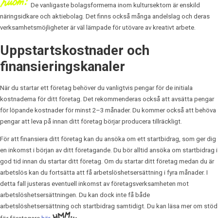
De vanligaste bolagsformerna inom kultursektorn är enskild
näringsidkare och aktiebolag. Det finns också många andelslag och deras
verksamhetsmöjligheter är väl lämpade för utövare av kreativt arbete.
Uppstartskostnader och
finansieringskanaler
När du startar ett företag behöver du vanligtvis pengar för de initiala
kostnaderna för ditt företag. Det rekommenderas också att avsätta pengar
för löpande kostnader för minst 2–3 månader. Du kommer också att behöva
pengar att leva på innan ditt företag börjar producera tillräckligt.
För att finansiera ditt företag kan du ansöka om ett startbidrag, som ger dig
en inkomst i början av ditt företagande. Du bör alltid ansöka om startbidrag i
god tid innan du startar ditt företag. Om du startar ditt företag medan du är
arbetslös kan du fortsätta att få arbetslöshetsersättning i fyra månader. I
detta fall justeras eventuell inkomst av företagsverksamheten mot
arbetslöshetsersättningen. Du kan dock inte få både
arbetslöshetsersättning och startbidrag samtidigt. Du kan läsa mer om stöd