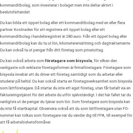
kommanditbolag, som investerar i bolaget men inte deltar aktivt i
beslutsfattandet.
Du kan bilda ett öppet bolag eller ett kommanditbolag med en eller flera
partner. Kostnaden för att registrera ett öppet bolag eller ett
kommanditbolag i handelsregistret är 280 euro. Från ett öppet bolag eller
kommanditbolag kan du ta ut lön, kilometerersättning och dagtraktamente.
Du kan också ta ut pengar från ditt företag som privatuttag.
Du kan också arbeta som
företagare som bisyssla
, för vilken den
vanligaste och enklaste företagsformen är firmaföretagare. Företagare som
bisyssla innebär att du driver ett företag samtidigt som du arbetar eller
studerar på heltid. Du kan också starta en företagsverksamhet som bisyssla
som lättföretagare. Då startar du inte ett eget företag, utan får betalt via en
faktureringstjänst för det arbete du utför självständigt. I det här fallet tar du
vanligtvis ut de pengar du tjänar som lön. Som företagare som bisyssla kan
du inte få startkapital. Observera också att du som lättföretagare utan FO-
nummer kan tolkas som företagare när du vänder dig till FPA, till exempel för
att få arbetslöshetsförmåner.