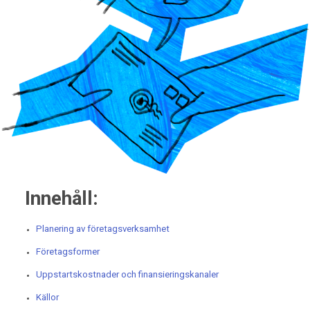
Innehåll:
Planering av företagsverksamhet
Företagsformer
Uppstartskostnader och finansieringskanaler
Källor