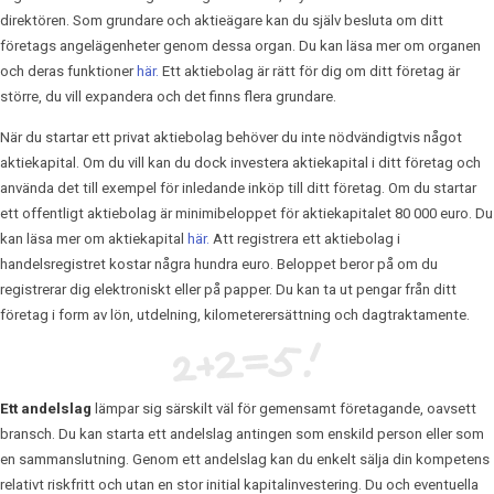
direktören. Som grundare och aktieägare kan du själv besluta om ditt
företags angelägenheter genom dessa organ. Du kan läsa mer om organen
och deras funktioner
här.
Ett aktiebolag är rätt för dig om ditt företag är
större, du vill expandera och det finns flera grundare.
När du startar ett privat aktiebolag behöver du inte nödvändigtvis något
aktiekapital. Om du vill kan du dock investera aktiekapital i ditt företag och
använda det till exempel för inledande inköp till ditt företag. Om du startar
ett offentligt aktiebolag är minimibeloppet för aktiekapitalet 80 000 euro. Du
kan läsa mer om aktiekapital
här.
Att registrera ett aktiebolag i
handelsregistret kostar några hundra euro. Beloppet beror på om du
registrerar dig elektroniskt eller på papper. Du kan ta ut pengar från ditt
företag i form av lön, utdelning, kilometerersättning och dagtraktamente.
Ett andelslag
lämpar sig särskilt väl för gemensamt företagande, oavsett
bransch. Du kan starta ett andelslag antingen som enskild person eller som
en sammanslutning. Genom ett andelslag kan du enkelt sälja din kompetens
relativt riskfritt och utan en stor initial kapitalinvestering. Du och eventuella