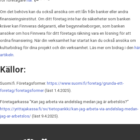
för företagare
här.
Om det behövs kan du också ansöka om ett lån från banker eller andra
finansieringsinstitut. Om ditt företag inte har de säkerheter som banken
kräver kan Finnveras delgaranti, eller begynnelseborgen, som banken
ansöker om hos Finnvera för ditt företags räkning vara en lösning för att
ordna finansiering. När din verksamhet har startat kan du också ansöka om
kulturbidrag för dina projekt och din verksamhet. Läs mer om bidrag i den
här
artikeln
.
Källor:
Suomi.fi. Företagsformer.
https://www.suomi.fi/foretag/grunda-ett-
foretag/foretagsformer
(läst 1.4.2025).
Företagarkassa ”Kan jag arbeta via andelslag medan jag är arbetslös?”
https://yrittajakassa.fi/sv/tietopankki/kan-jag-arbeta-via-andelslag-medan-
jag-ar-arbetslos/
(läst 9.4.2025).