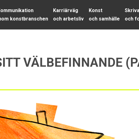
ommunikation
Karriärväg
Konst
Skriv
nom konstbranschen
och arbetsliv
och samhälle
och f
SITT VÄLBEFINNANDE 