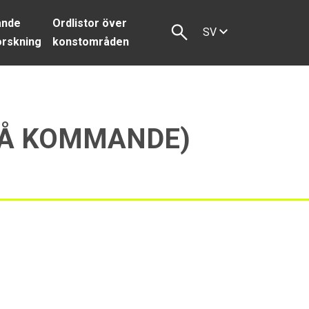
ande
Ordlistor över
SV
orskning
konstområden
(PÅ KOMMANDE)