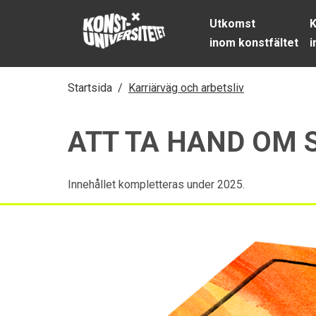
Skip to content
Utkomst
K
inom konstfältet
i
Startsida
/
Karriärväg och arbetsliv
ATT TA HAND OM 
Innehållet kompletteras under 2025.